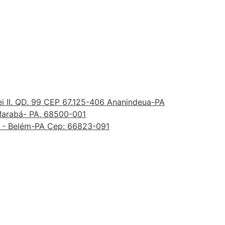
ei II. QD. 99 CEP 67.125-406 Ananindeua-PA
, Marabá- PA, 68500-001
iro - Belém-PA Cep: 66823-091