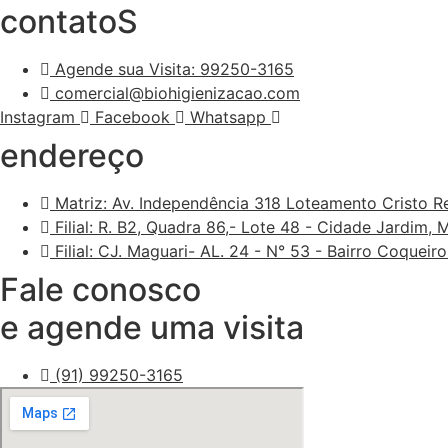
contatoS
Agende sua Visita: 99250-3165
comercial@biohigienizacao.com
Instagram
Facebook
Whatsapp
endereço
Matriz: Av. Independência 318 Loteamento Cristo R
Filial: R. B2, Quadra 86,- Lote 48 - Cidade Jardim
Filial: CJ. Maguari- AL. 24 - N° 53 - Bairro Coque
Fale conosco
e agende uma visita
(91) 99250-3165