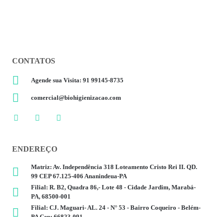
CONTATOS
Agende sua Visita: 91 99145-8735
comercial@biohigienizacao.com
ENDEREÇO
Matriz: Av. Independência 318 Loteamento Cristo Rei II. QD.
99 CEP 67.125-406 Ananindeua-PA
Filial: R. B2, Quadra 86,- Lote 48 - Cidade Jardim, Marabá-
PA, 68500-001
Filial: CJ. Maguari- AL. 24 - N° 53 - Bairro Coqueiro - Belém-